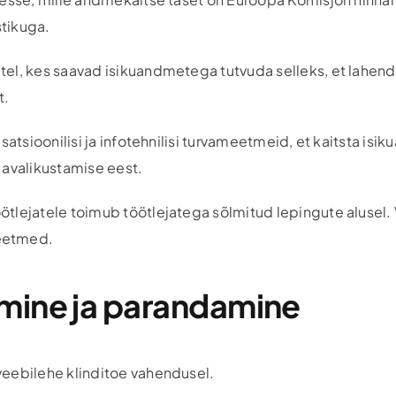
stikuga.
tel, kes saavad isikuandmetega tutvuda selleks, et lah
t.
satsioonilisi ja infotehnilisi turvameetmeid, et kaitsta is
 avalikustamise eest.
tlejatele toimub töötlejatega sõlmitud lepingute alusel.
meetmed.
mine ja parandamine
veebilehe klinditoe vahendusel.