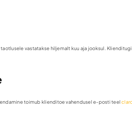
aotlusele vastatakse hiljemalt kuu aja jooksul. Klienditug
e
hendamine toimub klienditoe vahendusel e-posti teel
clar