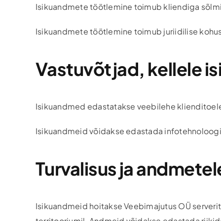
Isikuandmete töötlemine toimub kliendiga sõlmi
Isikuandmete töötlemine toimub juriidilise kohu
Vastuvõtjad, kellele 
Isikuandmed edastatakse veebilehe klienditoele
Isikuandmeid võidakse edastada infotehnoloogia
Turvalisus ja andmetel
Isikuandmeid hoitakse Veebimajutus OÜ serverites
territooriumil. Andmeid võidakse edastada riiki