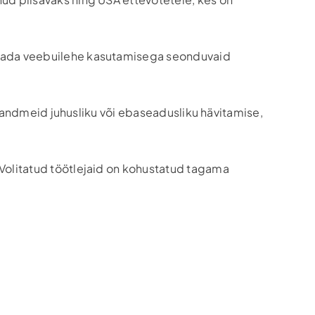
endada veebuilehe kasutamisega seonduvaid
ikuandmeid juhusliku või ebaseadusliku hävitamise,
 Volitatud töötlejaid on kohustatud tagama