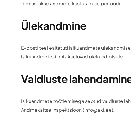
täpsustakse andmete kustutamise perioodi.
Ülekandmine
E-posti teel esitatud isikuandmete ülekandmise t
isikuandmetest, mis kuuluvad ülekandmisele.
Vaidluste lahendamin
Isikuandmete töötlemisega seotud vaidluste la
Andmekaitse Inspektsioon (info@aki.ee).