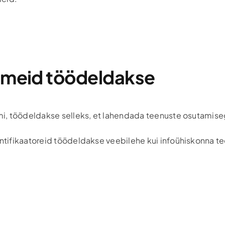
ndmeid töödeldakse
imi, töödeldakse selleks, et lahendada teenuste osutamise
dentifikaatoreid töödeldakse veebilehe kui infoühiskonna 