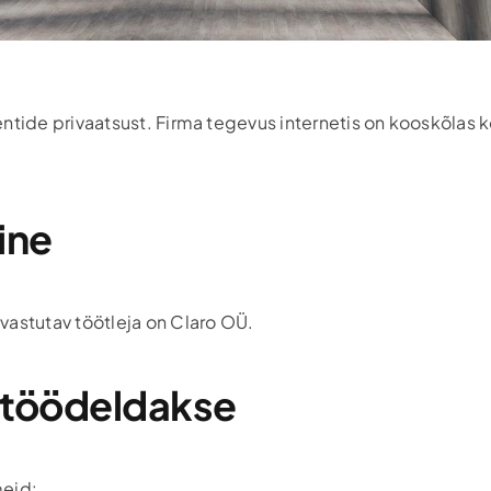
ntide privaatsust. Firma tegevus internetis on kooskõlas 
ine
vastutav töötleja on Claro OÜ.
d töödeldakse
meid: