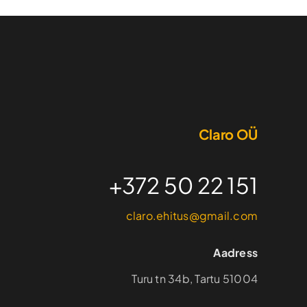
Claro OÜ
+372 50 22 151
claro.ehitus@gmail.com
Aadress
Turu tn 34b, Tartu 51004