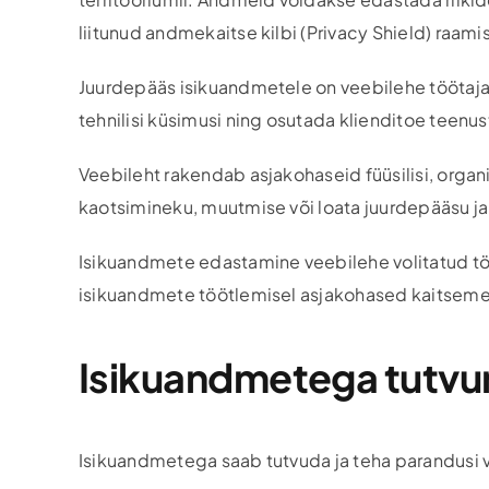
liitunud andmekaitse kilbi (Privacy Shield) raami
Juurdepääs isikuandmetele on veebilehe töötaja
tehnilisi küsimusi ning osutada klienditoe teenus
Veebileht rakendab asjakohaseid füüsilisi, organi
kaotsimineku, muutmise või loata juurdepääsu ja
Isikuandmete edastamine veebilehe volitatud töö
isikuandmete töötlemisel asjakohased kaitse
Isikuandmetega tutvu
Isikuandmetega saab tutvuda ja teha parandusi 