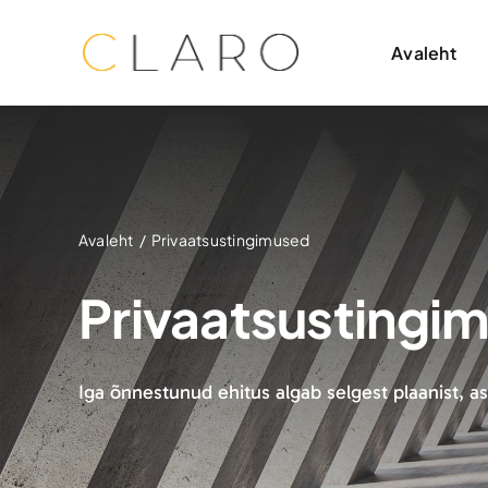
Skip
to
Avaleht
content
Avaleht
Privaatsustingimused
Privaatsustingi
Iga õnnestunud ehitus algab selgest plaanist, as