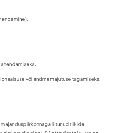
lahendamine).
 lahendamiseks.
ktsionaalsuse või andmemajutuse tagamiseks.
 majanduspiirkonnaga liitunud riikide
ud piisavaks ning USA ettevõtetele, kes on