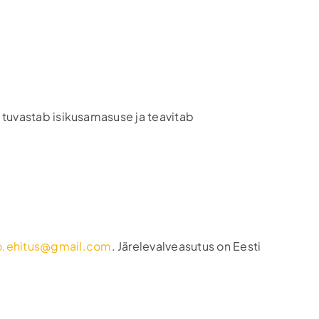
i tuvastab isikusamasuse ja teavitab
o.ehitus@gmail.com
. Järelevalveasutus on Eesti