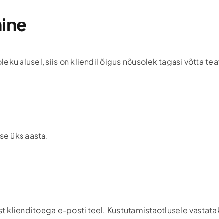
ine
ku alusel, siis on kliendil õigus nõusolek tagasi võtta tea
se üks aasta.
klienditoega e-posti teel. Kustutamistaotlusele vastataks