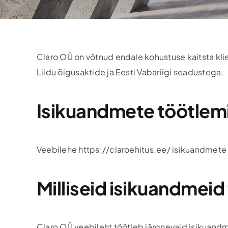
Claro OÜ on võtnud endale kohustuse kaitsta klie
Liidu õigusaktide ja Eesti Vabariigi seadustega.
Isikuandmete töötlem
Veebilehe https://claroehitus.ee/ isikuandmete 
Milliseid isikuandmei
Claro OÜ veebileht töötleb järgnevaid isikuand