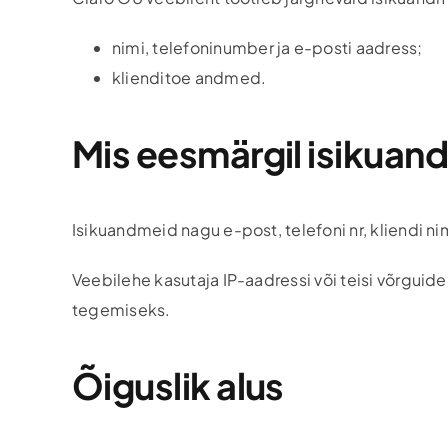
nimi, telefoninumber ja e-posti aadress;
klienditoe andmed.
Mis eesmärgil isikua
Isikuandmeid nagu e-post, telefoni nr, kliendi n
Veebilehe kasutaja IP-aadressi või teisi võrgui
tegemiseks.
Õiguslik alus