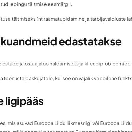
tud lepingu täitmise eesmärgil.
stuse täitmiseks (nt raamatupidamine ja tarbijavaidluste 
isikuandmeid edastatakse
 ostude ja ostuajaloo haldamiseks ja kliendiprobleemide
 teenuste pakkujatele, kui see on vajalik veebilehe fun
e ligipääs
, mis asuvad Euroopa Liidu liikmesriigi või Euroopa Liidu
desse, mille andmekaitse taset on Euroopa Komisjon hinnan