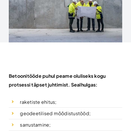
Betoonitööde puhul peame oluliseks kogu
protsessi täpset juhtimist. Sealhulgas:
raketiste ehitus;
geodeetilised mõõdistustööd;
sarrustamine;