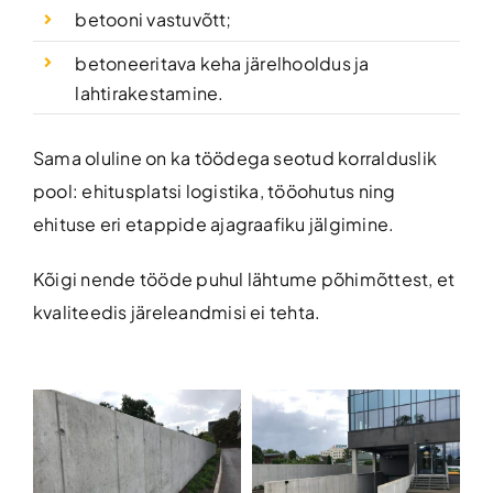
betooni vastuvõtt;
betoneeritava keha järelhooldus ja
lahtirakestamine.
Sama oluline on ka töödega seotud korralduslik
pool: ehitusplatsi logistika, tööohutus ning
ehituse eri etappide ajagraafiku jälgimine.
Kõigi nende tööde puhul lähtume põhimõttest, et
kvaliteedis järeleandmisi ei tehta.