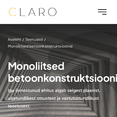
Skip
to
content
Avaleht
Teenused
Monoliitsed betoonkonstruktsioonid
Monoliitsed
betoonkonstruktsioon
Iga õnnestunud ehitus algab selgest plaanist,
asjatundlikest otsustest ja vastutustundlikust
teostusest.