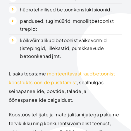
hüdrotehnilised betoonkonstuktsioonid;
pandused, tugimüürid, monoliitbetoonist
trrepid;
kõikvõimalikud betoonist väikevormid
(istepingid, lillekastid, purskkaevude
betoonkehad jmt.
Lisaks teostame
monteeritavast raudbetoonist
konstruktsioonide püstitamist
, sealhulgas
seinapaneelide, postide, talade ja
õõnespaneelide paigaldust.
Koostöös tellijate ja materjalitarnijatega pakume
terviklikku ning konkurentsivõimelist teenust,