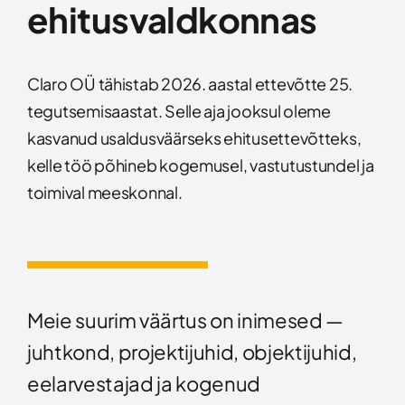
ehitusvaldkonnas
Claro OÜ tähistab 2026. aastal ettevõtte 25.
tegutsemisaastat. Selle aja jooksul oleme
kasvanud usaldusväärseks ehitusettevõtteks,
kelle töö põhineb kogemusel, vastutustundel ja
toimival meeskonnal.
Meie suurim väärtus on inimesed —
juhtkond, projektijuhid, objektijuhid,
eelarvestajad ja kogenud