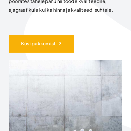
pöörates tähelepanu nii tööde kvaliteedile,
ajagraafikule kui ka hinna ja kvaliteedi suhtele.
Küsi pakkumist